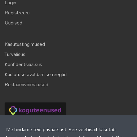
Login
Registreeru
Uudised
Kasutustingimused
Turvalisus
Konfidentsiaalsus
Kuulutuse avaldamise reeglid
Reklaamivõimalused
Mitmekeelne spetsialistide otsingu platvorm projektide
Me hindame teie privaatsust. See veebisait kasutab
elluviimiseks erinevates tootmishariduses