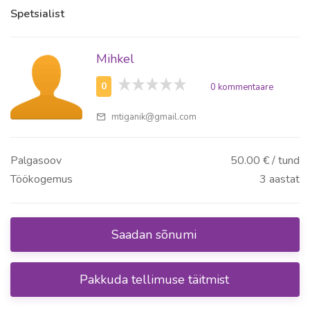
Spetsialist
Mihkel
0
0 kommentaare
mtiganik@gmail.com
Palgasoov
50.00 € / tund
Töökogemus
3 aastat
Saadan sõnumi
Pakkuda tellimuse täitmist